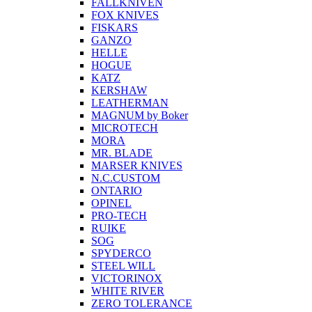
FALLKNIVEN
FOX KNIVES
FISKARS
GANZO
HELLE
HOGUE
KATZ
KERSHAW
LEATHERMAN
MAGNUM by Boker
MICROTECH
MORA
MR. BLADE
MARSER KNIVES
N.C.CUSTOM
ONTARIO
OPINEL
PRO-TECH
RUIKE
SOG
SPYDERCO
STEEL WILL
VICTORINOX
WHITE RIVER
ZERO TOLERANCE