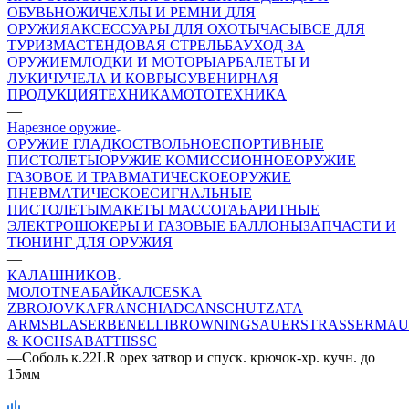
ОБУВЬ
НОЖИ
ЧЕХЛЫ И РЕМНИ ДЛЯ
ОРУЖИЯ
АКСЕССУАРЫ ДЛЯ ОХОТЫ
ЧАСЫ
ВСЕ ДЛЯ
ТУРИЗМА
СТЕНДОВАЯ СТРЕЛЬБА
УХОД ЗА
ОРУЖИЕМ
ЛОДКИ И МОТОРЫ
АРБАЛЕТЫ И
ЛУКИ
ЧУЧЕЛА И КОВРЫ
СУВЕНИРНАЯ
ПРОДУКЦИЯ
ТЕХНИКА
МОТОТЕХНИКА
—
Нарезное оружие
ОРУЖИЕ ГЛАДКОСТВОЛЬНОЕ
СПОРТИВНЫЕ
ПИСТОЛЕТЫ
ОРУЖИЕ КОМИССИОННОЕ
ОРУЖИЕ
ГАЗОВОЕ И ТРАВМАТИЧЕСКОЕ
ОРУЖИЕ
ПНЕВМАТИЧЕСКОЕ
СИГНАЛЬНЫЕ
ПИСТОЛЕТЫ
МАКЕТЫ МАССОГАБАРИТНЫЕ
ЭЛЕКТРОШОКЕРЫ И ГАЗОВЫЕ БАЛЛОНЫ
ЗАПЧАСТИ И
ТЮНИНГ ДЛЯ ОРУЖИЯ
—
КАЛАШНИКОВ
МОЛОТ
NEA
БАЙКАЛ
CESKA
ZBROJOVKA
FRANCHI
ADC
ANSCHUTZ
ATA
ARMS
BLASER
BENELLI
BROWNING
SAUER
STRASSER
MAU
& KOCH
SABATTI
ISSC
—
Соболь к.22LR орех затвор и спуск. крючок-хр. кучн. до
15мм