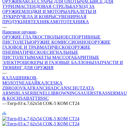
ОРУЖИЯ
АКСЕССУАРЫ ДЛЯ ОХОТЫ
ЧАСЫ
ВСЕ ДЛЯ
ТУРИЗМА
СТЕНДОВАЯ СТРЕЛЬБА
УХОД ЗА
ОРУЖИЕМ
ЛОДКИ И МОТОРЫ
АРБАЛЕТЫ И
ЛУКИ
ЧУЧЕЛА И КОВРЫ
СУВЕНИРНАЯ
ПРОДУКЦИЯ
ТЕХНИКА
МОТОТЕХНИКА
—
Нарезное оружие
ОРУЖИЕ ГЛАДКОСТВОЛЬНОЕ
СПОРТИВНЫЕ
ПИСТОЛЕТЫ
ОРУЖИЕ КОМИССИОННОЕ
ОРУЖИЕ
ГАЗОВОЕ И ТРАВМАТИЧЕСКОЕ
ОРУЖИЕ
ПНЕВМАТИЧЕСКОЕ
СИГНАЛЬНЫЕ
ПИСТОЛЕТЫ
МАКЕТЫ МАССОГАБАРИТНЫЕ
ЭЛЕКТРОШОКЕРЫ И ГАЗОВЫЕ БАЛЛОНЫ
ЗАПЧАСТИ И
ТЮНИНГ ДЛЯ ОРУЖИЯ
—
КАЛАШНИКОВ
МОЛОТ
NEA
БАЙКАЛ
CESKA
ZBROJOVKA
FRANCHI
ADC
ANSCHUTZ
ATA
ARMS
BLASER
BENELLI
BROWNING
SAUER
STRASSER
MAU
& KOCH
SABATTI
ISSC
—
Тигр-03 к.7,62х54 СОК-5 КОМ СТ24