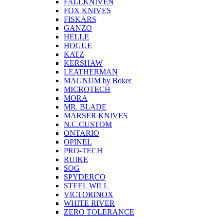
FALLKNIVEN
FOX KNIVES
FISKARS
GANZO
HELLE
HOGUE
KATZ
KERSHAW
LEATHERMAN
MAGNUM by Boker
MICROTECH
MORA
MR. BLADE
MARSER KNIVES
N.C.CUSTOM
ONTARIO
OPINEL
PRO-TECH
RUIKE
SOG
SPYDERCO
STEEL WILL
VICTORINOX
WHITE RIVER
ZERO TOLERANCE