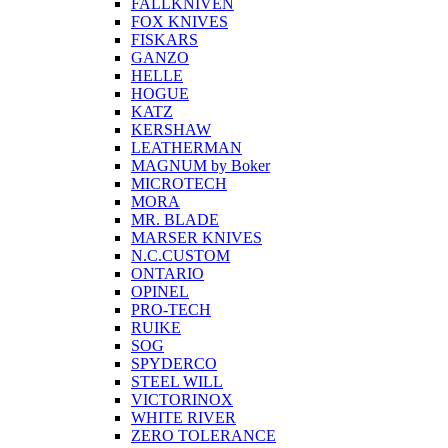
FALLKNIVEN
FOX KNIVES
FISKARS
GANZO
HELLE
HOGUE
KATZ
KERSHAW
LEATHERMAN
MAGNUM by Boker
MICROTECH
MORA
MR. BLADE
MARSER KNIVES
N.C.CUSTOM
ONTARIO
OPINEL
PRO-TECH
RUIKE
SOG
SPYDERCO
STEEL WILL
VICTORINOX
WHITE RIVER
ZERO TOLERANCE