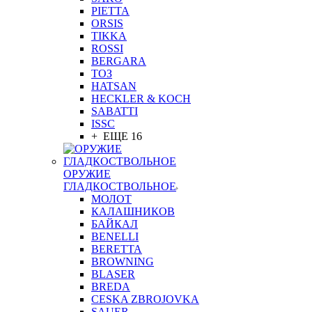
PIETTA
ORSIS
TIKKA
ROSSI
BERGARA
ТОЗ
HATSAN
HECKLER & KOCH
SABATTI
ISSC
+ ЕЩЕ 16
ОРУЖИЕ
ГЛАДКОСТВОЛЬНОЕ
МОЛОТ
КАЛАШНИКОВ
БАЙКАЛ
BENELLI
BERETTA
BROWNING
BLASER
BREDA
CESKA ZBROJOVKA
SAUER