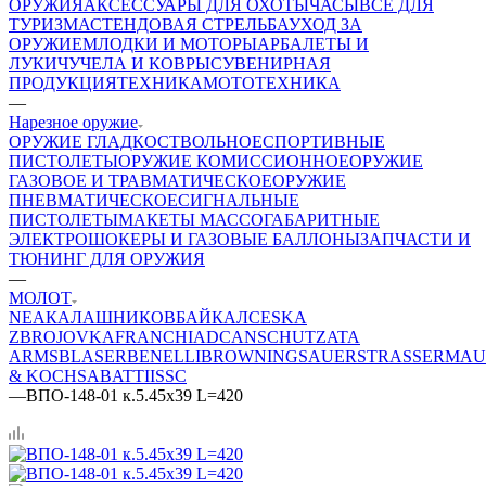
ОРУЖИЯ
АКСЕССУАРЫ ДЛЯ ОХОТЫ
ЧАСЫ
ВСЕ ДЛЯ
ТУРИЗМА
СТЕНДОВАЯ СТРЕЛЬБА
УХОД ЗА
ОРУЖИЕМ
ЛОДКИ И МОТОРЫ
АРБАЛЕТЫ И
ЛУКИ
ЧУЧЕЛА И КОВРЫ
СУВЕНИРНАЯ
ПРОДУКЦИЯ
ТЕХНИКА
МОТОТЕХНИКА
—
Нарезное оружие
ОРУЖИЕ ГЛАДКОСТВОЛЬНОЕ
СПОРТИВНЫЕ
ПИСТОЛЕТЫ
ОРУЖИЕ КОМИССИОННОЕ
ОРУЖИЕ
ГАЗОВОЕ И ТРАВМАТИЧЕСКОЕ
ОРУЖИЕ
ПНЕВМАТИЧЕСКОЕ
СИГНАЛЬНЫЕ
ПИСТОЛЕТЫ
МАКЕТЫ МАССОГАБАРИТНЫЕ
ЭЛЕКТРОШОКЕРЫ И ГАЗОВЫЕ БАЛЛОНЫ
ЗАПЧАСТИ И
ТЮНИНГ ДЛЯ ОРУЖИЯ
—
МОЛОТ
NEA
КАЛАШНИКОВ
БАЙКАЛ
CESKA
ZBROJOVKA
FRANCHI
ADC
ANSCHUTZ
ATA
ARMS
BLASER
BENELLI
BROWNING
SAUER
STRASSER
MAU
& KOCH
SABATTI
ISSC
—
ВПО-148-01 к.5.45х39 L=420