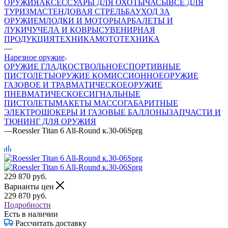
ОРУЖИЯ
АКСЕССУАРЫ ДЛЯ ОХОТЫ
ЧАСЫ
ВСЕ ДЛЯ
ТУРИЗМА
СТЕНДОВАЯ СТРЕЛЬБА
УХОД ЗА
ОРУЖИЕМ
ЛОДКИ И МОТОРЫ
АРБАЛЕТЫ И
ЛУКИ
ЧУЧЕЛА И КОВРЫ
СУВЕНИРНАЯ
ПРОДУКЦИЯ
ТЕХНИКА
МОТОТЕХНИКА
—
Нарезное оружие
ОРУЖИЕ ГЛАДКОСТВОЛЬНОЕ
СПОРТИВНЫЕ
ПИСТОЛЕТЫ
ОРУЖИЕ КОМИССИОННОЕ
ОРУЖИЕ
ГАЗОВОЕ И ТРАВМАТИЧЕСКОЕ
ОРУЖИЕ
ПНЕВМАТИЧЕСКОЕ
СИГНАЛЬНЫЕ
ПИСТОЛЕТЫ
МАКЕТЫ МАССОГАБАРИТНЫЕ
ЭЛЕКТРОШОКЕРЫ И ГАЗОВЫЕ БАЛЛОНЫ
ЗАПЧАСТИ И
ТЮНИНГ ДЛЯ ОРУЖИЯ
—
Roessler Titan 6 All-Round к.30-06Sprg
229 870
руб.
Варианты цен
229 870
руб.
Подробности
Есть в наличии
Рассчитать доставку