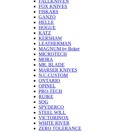
FALLKNIVEN
FOX KNIVES
FISKARS
GANZO
HELLE
HOGUE
KATZ
KERSHAW
LEATHERMAN
MAGNUM by Boker
MICROTECH
MORA
MR. BLADE
MARSER KNIVES
N.C.CUSTOM
ONTARIO
OPINEL
PRO-TECH
RUIKE
SOG
SPYDERCO
STEEL WILL
VICTORINOX
WHITE RIVER
ZERO TOLERANCE