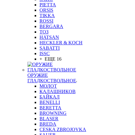
PIETTA
ORSIS
TIKKA
ROSSI
BERGARA
ТОЗ
HATSAN
HECKLER & KOCH
SABATTI
ISSC
+ ЕЩЕ 16
ОРУЖИЕ
ГЛАДКОСТВОЛЬНОЕ
МОЛОТ
КАЛАШНИКОВ
БАЙКАЛ
BENELLI
BERETTA
BROWNING
BLASER
BREDA
CESKA ZBROJOVKA
SAUER