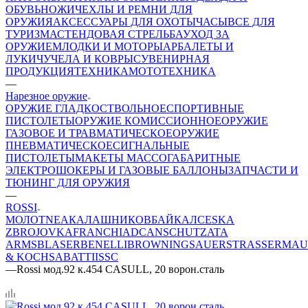
ОБУВЬ
НОЖИ
ЧЕХЛЫ И РЕМНИ ДЛЯ
ОРУЖИЯ
АКСЕССУАРЫ ДЛЯ ОХОТЫ
ЧАСЫ
ВСЕ ДЛЯ
ТУРИЗМА
СТЕНДОВАЯ СТРЕЛЬБА
УХОД ЗА
ОРУЖИЕМ
ЛОДКИ И МОТОРЫ
АРБАЛЕТЫ И
ЛУКИ
ЧУЧЕЛА И КОВРЫ
СУВЕНИРНАЯ
ПРОДУКЦИЯ
ТЕХНИКА
МОТОТЕХНИКА
—
Нарезное оружие
ОРУЖИЕ ГЛАДКОСТВОЛЬНОЕ
СПОРТИВНЫЕ
ПИСТОЛЕТЫ
ОРУЖИЕ КОМИССИОННОЕ
ОРУЖИЕ
ГАЗОВОЕ И ТРАВМАТИЧЕСКОЕ
ОРУЖИЕ
ПНЕВМАТИЧЕСКОЕ
СИГНАЛЬНЫЕ
ПИСТОЛЕТЫ
МАКЕТЫ МАССОГАБАРИТНЫЕ
ЭЛЕКТРОШОКЕРЫ И ГАЗОВЫЕ БАЛЛОНЫ
ЗАПЧАСТИ И
ТЮНИНГ ДЛЯ ОРУЖИЯ
—
ROSSI
МОЛОТ
NEA
КАЛАШНИКОВ
БАЙКАЛ
CESKA
ZBROJOVKA
FRANCHI
ADC
ANSCHUTZ
ATA
ARMS
BLASER
BENELLI
BROWNING
SAUER
STRASSER
MAU
& KOCH
SABATTI
ISSC
—
Rossi мод.92 к.454 СASULL, 20 ворон.сталь