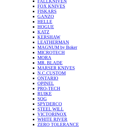
FALLKNIVEN
FOX KNIVES
FISKARS
GANZO
HELLE
HOGUE
KATZ
KERSHAW
LEATHERMAN
MAGNUM by Boker
MICROTECH
MORA
MR. BLADE
MARSER KNIVES
N.C.CUSTOM
ONTARIO
OPINEL
PRO-TECH
RUIKE
SOG
SPYDERCO
STEEL WILL
VICTORINOX
WHITE RIVER
ZERO TOLERANCE