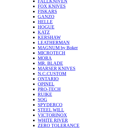
FALLKNIVEN
FOX KNIVES
FISKARS
GANZO
HELLE
HOGUE
KATZ
KERSHAW
LEATHERMAN
MAGNUM by Boker
MICROTECH
MORA
MR. BLADE
MARSER KNIVES
N.C.CUSTOM
ONTARIO
OPINEL
PRO-TECH
RUIKE
SOG
SPYDERCO
STEEL WILL
VICTORINOX
WHITE RIVER
ZERO TOLERANCE