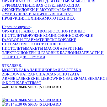
ОРУЖИЯ
АКСЕССУАРЫ ДЛЯ ОХОТЫ
ЧАСЫ
ВСЕ ДЛЯ
ТУРИЗМА
СТЕНДОВАЯ СТРЕЛЬБА
УХОД ЗА
ОРУЖИЕМ
ЛОДКИ И МОТОРЫ
АРБАЛЕТЫ И
ЛУКИ
ЧУЧЕЛА И КОВРЫ
СУВЕНИРНАЯ
ПРОДУКЦИЯ
ТЕХНИКА
МОТОТЕХНИКА
—
Нарезное оружие
ОРУЖИЕ ГЛАДКОСТВОЛЬНОЕ
СПОРТИВНЫЕ
ПИСТОЛЕТЫ
ОРУЖИЕ КОМИССИОННОЕ
ОРУЖИЕ
ГАЗОВОЕ И ТРАВМАТИЧЕСКОЕ
ОРУЖИЕ
ПНЕВМАТИЧЕСКОЕ
СИГНАЛЬНЫЕ
ПИСТОЛЕТЫ
МАКЕТЫ МАССОГАБАРИТНЫЕ
ЭЛЕКТРОШОКЕРЫ И ГАЗОВЫЕ БАЛЛОНЫ
ЗАПЧАСТИ И
ТЮНИНГ ДЛЯ ОРУЖИЯ
—
STRASSER
МОЛОТ
NEA
КАЛАШНИКОВ
БАЙКАЛ
CESKA
ZBROJOVKA
FRANCHI
ADC
ANSCHUTZ
ATA
ARMS
BLASER
BENELLI
BROWNING
SAUER
MAUSER
SAKO
& KOCH
SABATTI
ISSC
—
RS14 к.30-06 SPRG [STANDARD]