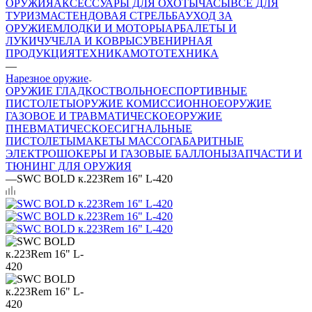
ОРУЖИЯ
АКСЕССУАРЫ ДЛЯ ОХОТЫ
ЧАСЫ
ВСЕ ДЛЯ
ТУРИЗМА
СТЕНДОВАЯ СТРЕЛЬБА
УХОД ЗА
ОРУЖИЕМ
ЛОДКИ И МОТОРЫ
АРБАЛЕТЫ И
ЛУКИ
ЧУЧЕЛА И КОВРЫ
СУВЕНИРНАЯ
ПРОДУКЦИЯ
ТЕХНИКА
МОТОТЕХНИКА
—
Нарезное оружие
ОРУЖИЕ ГЛАДКОСТВОЛЬНОЕ
СПОРТИВНЫЕ
ПИСТОЛЕТЫ
ОРУЖИЕ КОМИССИОННОЕ
ОРУЖИЕ
ГАЗОВОЕ И ТРАВМАТИЧЕСКОЕ
ОРУЖИЕ
ПНЕВМАТИЧЕСКОЕ
СИГНАЛЬНЫЕ
ПИСТОЛЕТЫ
МАКЕТЫ МАССОГАБАРИТНЫЕ
ЭЛЕКТРОШОКЕРЫ И ГАЗОВЫЕ БАЛЛОНЫ
ЗАПЧАСТИ И
ТЮНИНГ ДЛЯ ОРУЖИЯ
—
SWC BOLD к.223Rem 16" L-420