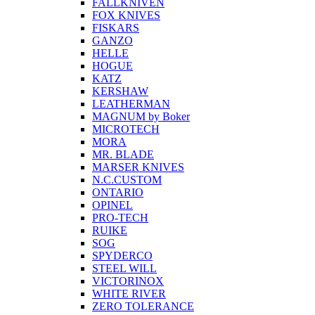
FALLKNIVEN
FOX KNIVES
FISKARS
GANZO
HELLE
HOGUE
KATZ
KERSHAW
LEATHERMAN
MAGNUM by Boker
MICROTECH
MORA
MR. BLADE
MARSER KNIVES
N.C.CUSTOM
ONTARIO
OPINEL
PRO-TECH
RUIKE
SOG
SPYDERCO
STEEL WILL
VICTORINOX
WHITE RIVER
ZERO TOLERANCE