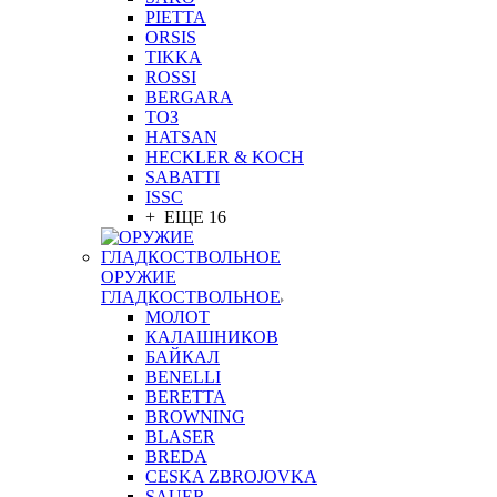
PIETTA
ORSIS
TIKKA
ROSSI
BERGARA
ТОЗ
HATSAN
HECKLER & KOCH
SABATTI
ISSC
+ ЕЩЕ 16
ОРУЖИЕ
ГЛАДКОСТВОЛЬНОЕ
МОЛОТ
КАЛАШНИКОВ
БАЙКАЛ
BENELLI
BERETTA
BROWNING
BLASER
BREDA
CESKA ZBROJOVKA
SAUER