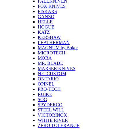
FALLKNIVEN
FOX KNIVES
FISKARS
GANZO
HELLE
HOGUE
KATZ
KERSHAW
LEATHERMAN
MAGNUM by Boker
MICROTECH
MORA
MR. BLADE
MARSER KNIVES
N.C.CUSTOM
ONTARIO
OPINEL
PRO-TECH
RUIKE
SOG
SPYDERCO
STEEL WILL
VICTORINOX
WHITE RIVER
ZERO TOLERANCE