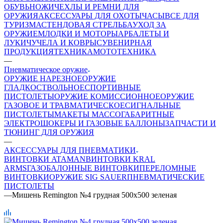
ОБУВЬ
НОЖИ
ЧЕХЛЫ И РЕМНИ ДЛЯ
ОРУЖИЯ
АКСЕССУАРЫ ДЛЯ ОХОТЫ
ЧАСЫ
ВСЕ ДЛЯ
ТУРИЗМА
СТЕНДОВАЯ СТРЕЛЬБА
УХОД ЗА
ОРУЖИЕМ
ЛОДКИ И МОТОРЫ
АРБАЛЕТЫ И
ЛУКИ
ЧУЧЕЛА И КОВРЫ
СУВЕНИРНАЯ
ПРОДУКЦИЯ
ТЕХНИКА
МОТОТЕХНИКА
—
Пневматическое оружие
ОРУЖИЕ НАРЕЗНОЕ
ОРУЖИЕ
ГЛАДКОСТВОЛЬНОЕ
СПОРТИВНЫЕ
ПИСТОЛЕТЫ
ОРУЖИЕ КОМИССИОННОЕ
ОРУЖИЕ
ГАЗОВОЕ И ТРАВМАТИЧЕСКОЕ
СИГНАЛЬНЫЕ
ПИСТОЛЕТЫ
МАКЕТЫ МАССОГАБАРИТНЫЕ
ЭЛЕКТРОШОКЕРЫ И ГАЗОВЫЕ БАЛЛОНЫ
ЗАПЧАСТИ И
ТЮНИНГ ДЛЯ ОРУЖИЯ
—
АКСЕССУАРЫ ДЛЯ ПНЕВМАТИКИ
ВИНТОВКИ ATAMAN
ВИНТОВКИ KRAL
ARMS
ГАЗОБАЛОННЫЕ ВИНТОВКИ
ПЕРЕЛОМНЫЕ
ВИНТОВКИ
ОРУЖИЕ SIG SAUER
ПНЕВМАТИЧЕСКИЕ
ПИСТОЛЕТЫ
—
Мишень Remington №4 грудная 500х500 зеленая