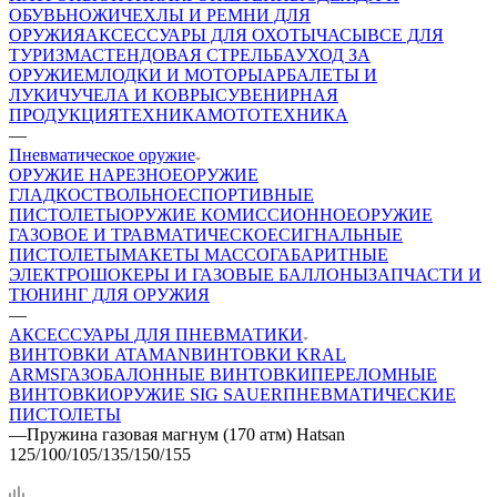
ОБУВЬ
НОЖИ
ЧЕХЛЫ И РЕМНИ ДЛЯ
ОРУЖИЯ
АКСЕССУАРЫ ДЛЯ ОХОТЫ
ЧАСЫ
ВСЕ ДЛЯ
ТУРИЗМА
СТЕНДОВАЯ СТРЕЛЬБА
УХОД ЗА
ОРУЖИЕМ
ЛОДКИ И МОТОРЫ
АРБАЛЕТЫ И
ЛУКИ
ЧУЧЕЛА И КОВРЫ
СУВЕНИРНАЯ
ПРОДУКЦИЯ
ТЕХНИКА
МОТОТЕХНИКА
—
Пневматическое оружие
ОРУЖИЕ НАРЕЗНОЕ
ОРУЖИЕ
ГЛАДКОСТВОЛЬНОЕ
СПОРТИВНЫЕ
ПИСТОЛЕТЫ
ОРУЖИЕ КОМИССИОННОЕ
ОРУЖИЕ
ГАЗОВОЕ И ТРАВМАТИЧЕСКОЕ
СИГНАЛЬНЫЕ
ПИСТОЛЕТЫ
МАКЕТЫ МАССОГАБАРИТНЫЕ
ЭЛЕКТРОШОКЕРЫ И ГАЗОВЫЕ БАЛЛОНЫ
ЗАПЧАСТИ И
ТЮНИНГ ДЛЯ ОРУЖИЯ
—
АКСЕССУАРЫ ДЛЯ ПНЕВМАТИКИ
ВИНТОВКИ ATAMAN
ВИНТОВКИ KRAL
ARMS
ГАЗОБАЛОННЫЕ ВИНТОВКИ
ПЕРЕЛОМНЫЕ
ВИНТОВКИ
ОРУЖИЕ SIG SAUER
ПНЕВМАТИЧЕСКИЕ
ПИСТОЛЕТЫ
—
Пружина газовая магнум (170 атм) Hatsan
125/100/105/135/150/155