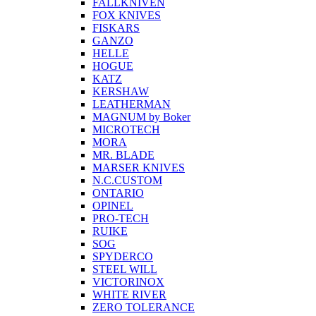
FALLKNIVEN
FOX KNIVES
FISKARS
GANZO
HELLE
HOGUE
KATZ
KERSHAW
LEATHERMAN
MAGNUM by Boker
MICROTECH
MORA
MR. BLADE
MARSER KNIVES
N.C.CUSTOM
ONTARIO
OPINEL
PRO-TECH
RUIKE
SOG
SPYDERCO
STEEL WILL
VICTORINOX
WHITE RIVER
ZERO TOLERANCE