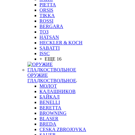
PIETTA
ORSIS
TIKKA
ROSSI
BERGARA
ТОЗ
HATSAN
HECKLER & KOCH
SABATTI
ISSC
+ ЕЩЕ 16
ОРУЖИЕ
ГЛАДКОСТВОЛЬНОЕ
МОЛОТ
КАЛАШНИКОВ
БАЙКАЛ
BENELLI
BERETTA
BROWNING
BLASER
BREDA
CESKA ZBROJOVKA
SAUER