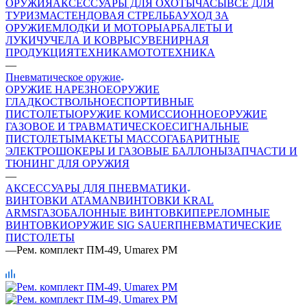
ОРУЖИЯ
АКСЕССУАРЫ ДЛЯ ОХОТЫ
ЧАСЫ
ВСЕ ДЛЯ
ТУРИЗМА
СТЕНДОВАЯ СТРЕЛЬБА
УХОД ЗА
ОРУЖИЕМ
ЛОДКИ И МОТОРЫ
АРБАЛЕТЫ И
ЛУКИ
ЧУЧЕЛА И КОВРЫ
СУВЕНИРНАЯ
ПРОДУКЦИЯ
ТЕХНИКА
МОТОТЕХНИКА
—
Пневматическое оружие
ОРУЖИЕ НАРЕЗНОЕ
ОРУЖИЕ
ГЛАДКОСТВОЛЬНОЕ
СПОРТИВНЫЕ
ПИСТОЛЕТЫ
ОРУЖИЕ КОМИССИОННОЕ
ОРУЖИЕ
ГАЗОВОЕ И ТРАВМАТИЧЕСКОЕ
СИГНАЛЬНЫЕ
ПИСТОЛЕТЫ
МАКЕТЫ МАССОГАБАРИТНЫЕ
ЭЛЕКТРОШОКЕРЫ И ГАЗОВЫЕ БАЛЛОНЫ
ЗАПЧАСТИ И
ТЮНИНГ ДЛЯ ОРУЖИЯ
—
АКСЕССУАРЫ ДЛЯ ПНЕВМАТИКИ
ВИНТОВКИ ATAMAN
ВИНТОВКИ KRAL
ARMS
ГАЗОБАЛОННЫЕ ВИНТОВКИ
ПЕРЕЛОМНЫЕ
ВИНТОВКИ
ОРУЖИЕ SIG SAUER
ПНЕВМАТИЧЕСКИЕ
ПИСТОЛЕТЫ
—
Рем. комплект ПМ-49, Umarex PM