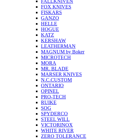
FALLKNIVEN
FOX KNIVES
FISKARS
GANZO
HELLE
HOGUE
KATZ
KERSHAW
LEATHERMAN
MAGNUM by Boker
MICROTECH
MORA
MR. BLADE
MARSER KNIVES
N.C.CUSTOM
ONTARIO
OPINEL
PRO-TECH
RUIKE
SOG
SPYDERCO
STEEL WILL
VICTORINOX
WHITE RIVER
ZERO TOLERANCE