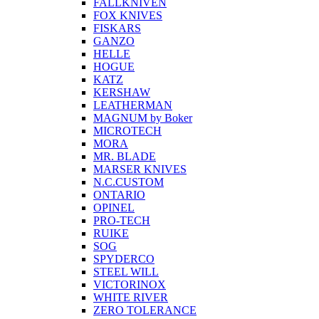
FALLKNIVEN
FOX KNIVES
FISKARS
GANZO
HELLE
HOGUE
KATZ
KERSHAW
LEATHERMAN
MAGNUM by Boker
MICROTECH
MORA
MR. BLADE
MARSER KNIVES
N.C.CUSTOM
ONTARIO
OPINEL
PRO-TECH
RUIKE
SOG
SPYDERCO
STEEL WILL
VICTORINOX
WHITE RIVER
ZERO TOLERANCE