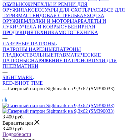
ОБУВЬ
НОЖИ
ЧЕХЛЫ И РЕМНИ ДЛЯ
ОРУЖИЯ
АКСЕССУАРЫ ДЛЯ ОХОТЫ
ЧАСЫ
ВСЕ ДЛЯ
ТУРИЗМА
СТЕНДОВАЯ СТРЕЛЬБА
УХОД ЗА
ОРУЖИЕМ
ЛОДКИ И МОТОРЫ
АРБАЛЕТЫ И
ЛУКИ
ЧУЧЕЛА И КОВРЫ
СУВЕНИРНАЯ
ПРОДУКЦИЯ
ТЕХНИКА
МОТОТЕХНИКА
—
ЛАЗЕРНЫЕ ПАТРОНЫ
ПАТРОНЫ НАРЕЗНЫЕ
ПАТРОНЫ
ГЛАДКОСТВОЛЬНЫЕ
ТРАВМАТИЧЕСКИЕ
ПАТРОНЫ
СНАРЯЖЕНИЕ ПАТРОНОВ
ПУЛИ ДЛЯ
ПНЕВМАТИКИ
—
SIGHTMARK
RED-I
SHOT TIME
—
Лазерный патрон Sightmark на 9,3х62 (SM390033)
3 400
руб.
Варианты цен
3 400
руб.
Подробности
Есть в наличии