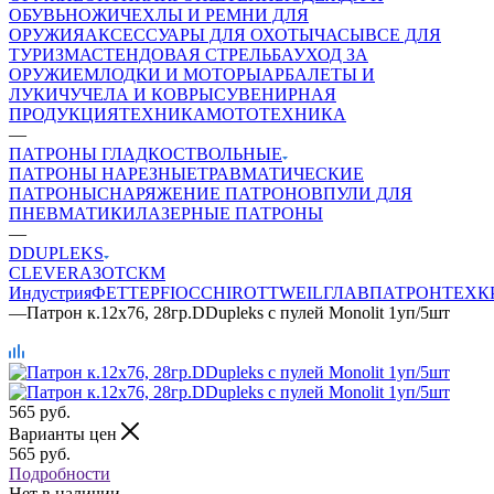
ОБУВЬ
НОЖИ
ЧЕХЛЫ И РЕМНИ ДЛЯ
ОРУЖИЯ
АКСЕССУАРЫ ДЛЯ ОХОТЫ
ЧАСЫ
ВСЕ ДЛЯ
ТУРИЗМА
СТЕНДОВАЯ СТРЕЛЬБА
УХОД ЗА
ОРУЖИЕМ
ЛОДКИ И МОТОРЫ
АРБАЛЕТЫ И
ЛУКИ
ЧУЧЕЛА И КОВРЫ
СУВЕНИРНАЯ
ПРОДУКЦИЯ
ТЕХНИКА
МОТОТЕХНИКА
—
ПАТРОНЫ ГЛАДКОСТВОЛЬНЫЕ
ПАТРОНЫ НАРЕЗНЫЕ
ТРАВМАТИЧЕСКИЕ
ПАТРОНЫ
СНАРЯЖЕНИЕ ПАТРОНОВ
ПУЛИ ДЛЯ
ПНЕВМАТИКИ
ЛАЗЕРНЫЕ ПАТРОНЫ
—
DDUPLEKS
CLEVER
АЗОТ
СКМ
Индустрия
ФЕТТЕР
FIOCCHI
ROTTWEIL
ГЛАВПАТРОН
ТЕХК
—
Патрон к.12х76, 28гр.DDupleks с пулей Monolit 1уп/5шт
565
руб.
Варианты цен
565
руб.
Подробности
Нет в наличии