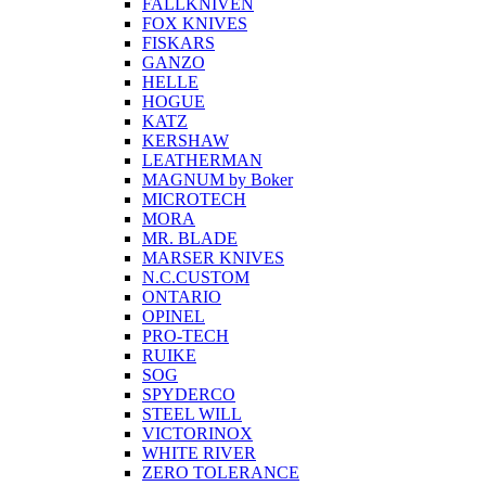
FALLKNIVEN
FOX KNIVES
FISKARS
GANZO
HELLE
HOGUE
KATZ
KERSHAW
LEATHERMAN
MAGNUM by Boker
MICROTECH
MORA
MR. BLADE
MARSER KNIVES
N.C.CUSTOM
ONTARIO
OPINEL
PRO-TECH
RUIKE
SOG
SPYDERCO
STEEL WILL
VICTORINOX
WHITE RIVER
ZERO TOLERANCE