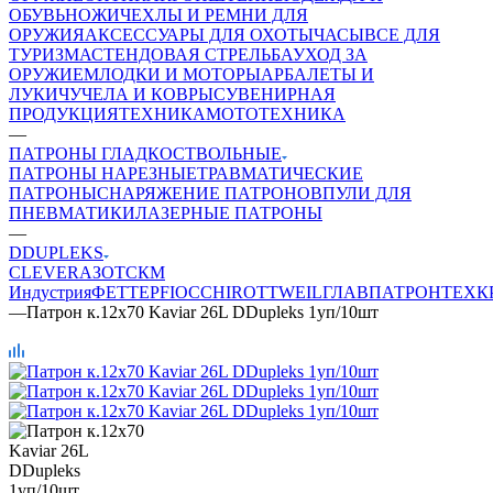
ОБУВЬ
НОЖИ
ЧЕХЛЫ И РЕМНИ ДЛЯ
ОРУЖИЯ
АКСЕССУАРЫ ДЛЯ ОХОТЫ
ЧАСЫ
ВСЕ ДЛЯ
ТУРИЗМА
СТЕНДОВАЯ СТРЕЛЬБА
УХОД ЗА
ОРУЖИЕМ
ЛОДКИ И МОТОРЫ
АРБАЛЕТЫ И
ЛУКИ
ЧУЧЕЛА И КОВРЫ
СУВЕНИРНАЯ
ПРОДУКЦИЯ
ТЕХНИКА
МОТОТЕХНИКА
—
ПАТРОНЫ ГЛАДКОСТВОЛЬНЫЕ
ПАТРОНЫ НАРЕЗНЫЕ
ТРАВМАТИЧЕСКИЕ
ПАТРОНЫ
СНАРЯЖЕНИЕ ПАТРОНОВ
ПУЛИ ДЛЯ
ПНЕВМАТИКИ
ЛАЗЕРНЫЕ ПАТРОНЫ
—
DDUPLEKS
CLEVER
АЗОТ
СКМ
Индустрия
ФЕТТЕР
FIOCCHI
ROTTWEIL
ГЛАВПАТРОН
ТЕХК
—
Патрон к.12х70 Kaviar 26L DDupleks 1уп/10шт