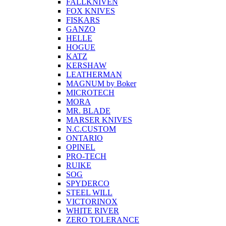
FALLKNIVEN
FOX KNIVES
FISKARS
GANZO
HELLE
HOGUE
KATZ
KERSHAW
LEATHERMAN
MAGNUM by Boker
MICROTECH
MORA
MR. BLADE
MARSER KNIVES
N.C.CUSTOM
ONTARIO
OPINEL
PRO-TECH
RUIKE
SOG
SPYDERCO
STEEL WILL
VICTORINOX
WHITE RIVER
ZERO TOLERANCE