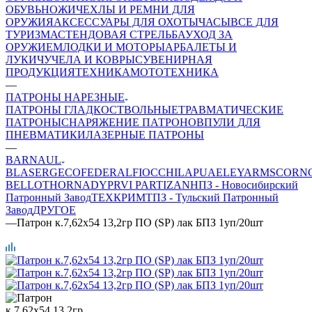
ОБУВЬ
НОЖИ
ЧЕХЛЫ И РЕМНИ ДЛЯ
ОРУЖИЯ
АКСЕССУАРЫ ДЛЯ ОХОТЫ
ЧАСЫ
ВСЕ ДЛЯ
ТУРИЗМА
СТЕНДОВАЯ СТРЕЛЬБА
УХОД ЗА
ОРУЖИЕМ
ЛОДКИ И МОТОРЫ
АРБАЛЕТЫ И
ЛУКИ
ЧУЧЕЛА И КОВРЫ
СУВЕНИРНАЯ
ПРОДУКЦИЯ
ТЕХНИКА
МОТОТЕХНИКА
—
ПАТРОНЫ НАРЕЗНЫЕ
ПАТРОНЫ ГЛАДКОСТВОЛЬНЫЕ
ТРАВМАТИЧЕСКИЕ
ПАТРОНЫ
СНАРЯЖЕНИЕ ПАТРОНОВ
ПУЛИ ДЛЯ
ПНЕВМАТИКИ
ЛАЗЕРНЫЕ ПАТРОНЫ
—
BARNAUL
BLASER
GEСO
FEDERAL
FIOCCHI
LAPUA
ELEY
ARMSCOR
N
BELLOT
HORNADY
PRVI PARTIZAN
НПЗ - Новосибирский
Патронный Завод
ТЕХКРИМ
ТПЗ - Тульский Патронный
Завод
ДРУГОЕ
—
Патрон к.7,62х54 13,2гр ПО (SP) лак БПЗ 1уп/20шт