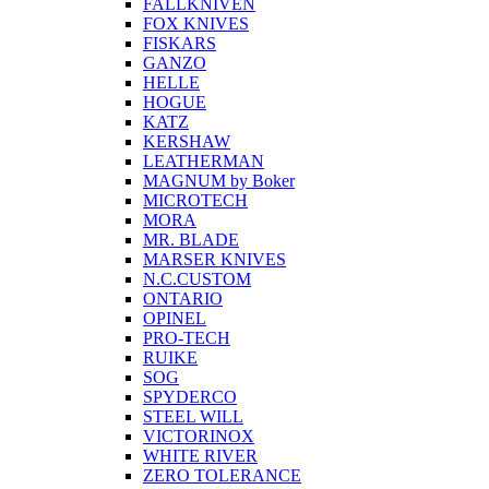
FALLKNIVEN
FOX KNIVES
FISKARS
GANZO
HELLE
HOGUE
KATZ
KERSHAW
LEATHERMAN
MAGNUM by Boker
MICROTECH
MORA
MR. BLADE
MARSER KNIVES
N.C.CUSTOM
ONTARIO
OPINEL
PRO-TECH
RUIKE
SOG
SPYDERCO
STEEL WILL
VICTORINOX
WHITE RIVER
ZERO TOLERANCE