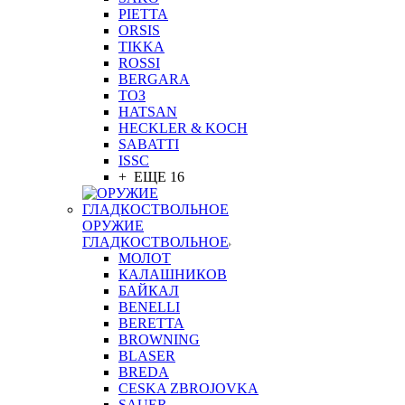
PIETTA
ORSIS
TIKKA
ROSSI
BERGARA
ТОЗ
HATSAN
HECKLER & KOCH
SABATTI
ISSC
+ ЕЩЕ 16
ОРУЖИЕ
ГЛАДКОСТВОЛЬНОЕ
МОЛОТ
КАЛАШНИКОВ
БАЙКАЛ
BENELLI
BERETTA
BROWNING
BLASER
BREDA
CESKA ZBROJOVKA
SAUER