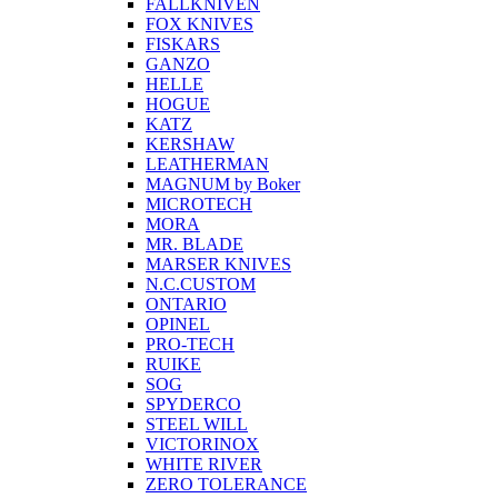
FALLKNIVEN
FOX KNIVES
FISKARS
GANZO
HELLE
HOGUE
KATZ
KERSHAW
LEATHERMAN
MAGNUM by Boker
MICROTECH
MORA
MR. BLADE
MARSER KNIVES
N.C.CUSTOM
ONTARIO
OPINEL
PRO-TECH
RUIKE
SOG
SPYDERCO
STEEL WILL
VICTORINOX
WHITE RIVER
ZERO TOLERANCE