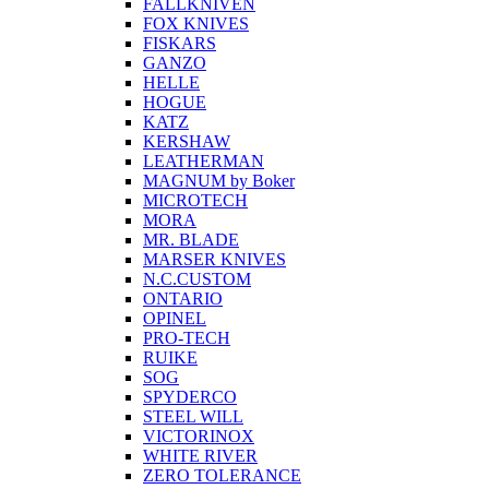
FALLKNIVEN
FOX KNIVES
FISKARS
GANZO
HELLE
HOGUE
KATZ
KERSHAW
LEATHERMAN
MAGNUM by Boker
MICROTECH
MORA
MR. BLADE
MARSER KNIVES
N.C.CUSTOM
ONTARIO
OPINEL
PRO-TECH
RUIKE
SOG
SPYDERCO
STEEL WILL
VICTORINOX
WHITE RIVER
ZERO TOLERANCE