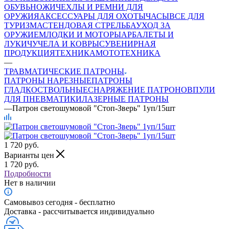
ОБУВЬ
НОЖИ
ЧЕХЛЫ И РЕМНИ ДЛЯ
ОРУЖИЯ
АКСЕССУАРЫ ДЛЯ ОХОТЫ
ЧАСЫ
ВСЕ ДЛЯ
ТУРИЗМА
СТЕНДОВАЯ СТРЕЛЬБА
УХОД ЗА
ОРУЖИЕМ
ЛОДКИ И МОТОРЫ
АРБАЛЕТЫ И
ЛУКИ
ЧУЧЕЛА И КОВРЫ
СУВЕНИРНАЯ
ПРОДУКЦИЯ
ТЕХНИКА
МОТОТЕХНИКА
—
ТРАВМАТИЧЕСКИЕ ПАТРОНЫ
ПАТРОНЫ НАРЕЗНЫЕ
ПАТРОНЫ
ГЛАДКОСТВОЛЬНЫЕ
СНАРЯЖЕНИЕ ПАТРОНОВ
ПУЛИ
ДЛЯ ПНЕВМАТИКИ
ЛАЗЕРНЫЕ ПАТРОНЫ
—
Патрон светошумовой "Стоп-Зверь" 1уп/15шт
1 720
руб.
Варианты цен
1 720
руб.
Подробности
Нет в наличии
Самовывоз сегодня - бесплатно
Доставка - рассчитывается индивидуально