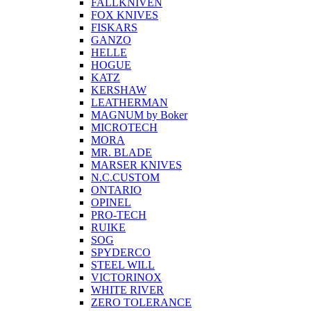
FALLKNIVEN
FOX KNIVES
FISKARS
GANZO
HELLE
HOGUE
KATZ
KERSHAW
LEATHERMAN
MAGNUM by Boker
MICROTECH
MORA
MR. BLADE
MARSER KNIVES
N.C.CUSTOM
ONTARIO
OPINEL
PRO-TECH
RUIKE
SOG
SPYDERCO
STEEL WILL
VICTORINOX
WHITE RIVER
ZERO TOLERANCE