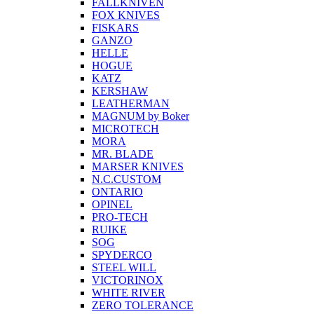
FALLKNIVEN
FOX KNIVES
FISKARS
GANZO
HELLE
HOGUE
KATZ
KERSHAW
LEATHERMAN
MAGNUM by Boker
MICROTECH
MORA
MR. BLADE
MARSER KNIVES
N.C.CUSTOM
ONTARIO
OPINEL
PRO-TECH
RUIKE
SOG
SPYDERCO
STEEL WILL
VICTORINOX
WHITE RIVER
ZERO TOLERANCE