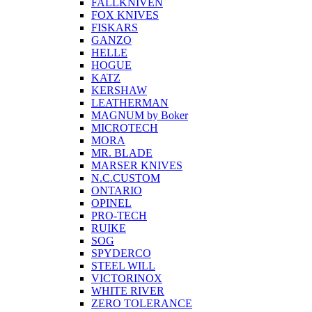
FALLKNIVEN
FOX KNIVES
FISKARS
GANZO
HELLE
HOGUE
KATZ
KERSHAW
LEATHERMAN
MAGNUM by Boker
MICROTECH
MORA
MR. BLADE
MARSER KNIVES
N.C.CUSTOM
ONTARIO
OPINEL
PRO-TECH
RUIKE
SOG
SPYDERCO
STEEL WILL
VICTORINOX
WHITE RIVER
ZERO TOLERANCE