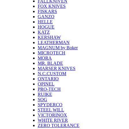
FALLKNIVEN
FOX KNIVES
FISKARS
GANZO
HELLE
HOGUE
KATZ
KERSHAW
LEATHERMAN
MAGNUM by Boker
MICROTECH
MORA
MR. BLADE
MARSER KNIVES
N.C.CUSTOM
ONTARIO
OPINEL
PRO-TECH
RUIKE
SOG
SPYDERCO
STEEL WILL
VICTORINOX
WHITE RIVER
ZERO TOLERANCE