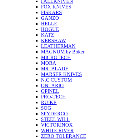
FALLKNIVEN
FOX KNIVES
FISKARS
GANZO
HELLE
HOGUE
KATZ
KERSHAW
LEATHERMAN
MAGNUM by Boker
MICROTECH
MORA
MR. BLADE
MARSER KNIVES
N.C.CUSTOM
ONTARIO
OPINEL
PRO-TECH
RUIKE
SOG
SPYDERCO
STEEL WILL
VICTORINOX
WHITE RIVER
ZERO TOLERANCE