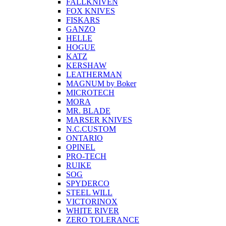
FALLKNIVEN
FOX KNIVES
FISKARS
GANZO
HELLE
HOGUE
KATZ
KERSHAW
LEATHERMAN
MAGNUM by Boker
MICROTECH
MORA
MR. BLADE
MARSER KNIVES
N.C.CUSTOM
ONTARIO
OPINEL
PRO-TECH
RUIKE
SOG
SPYDERCO
STEEL WILL
VICTORINOX
WHITE RIVER
ZERO TOLERANCE