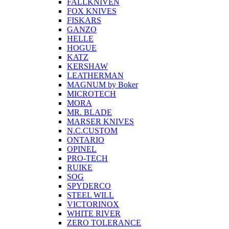
FALLKNIVEN
FOX KNIVES
FISKARS
GANZO
HELLE
HOGUE
KATZ
KERSHAW
LEATHERMAN
MAGNUM by Boker
MICROTECH
MORA
MR. BLADE
MARSER KNIVES
N.C.CUSTOM
ONTARIO
OPINEL
PRO-TECH
RUIKE
SOG
SPYDERCO
STEEL WILL
VICTORINOX
WHITE RIVER
ZERO TOLERANCE