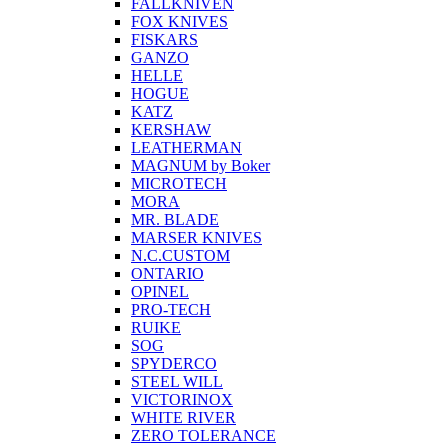
FALLKNIVEN
FOX KNIVES
FISKARS
GANZO
HELLE
HOGUE
KATZ
KERSHAW
LEATHERMAN
MAGNUM by Boker
MICROTECH
MORA
MR. BLADE
MARSER KNIVES
N.C.CUSTOM
ONTARIO
OPINEL
PRO-TECH
RUIKE
SOG
SPYDERCO
STEEL WILL
VICTORINOX
WHITE RIVER
ZERO TOLERANCE