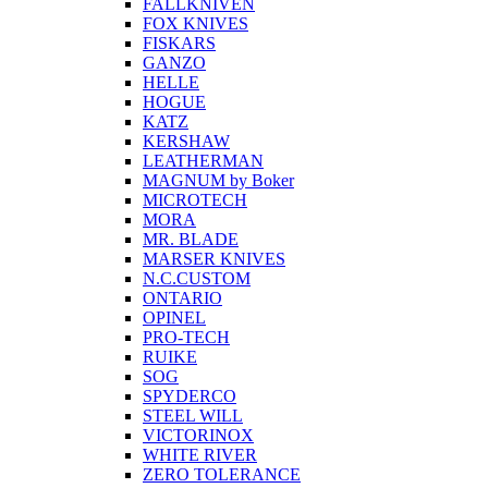
FALLKNIVEN
FOX KNIVES
FISKARS
GANZO
HELLE
HOGUE
KATZ
KERSHAW
LEATHERMAN
MAGNUM by Boker
MICROTECH
MORA
MR. BLADE
MARSER KNIVES
N.C.CUSTOM
ONTARIO
OPINEL
PRO-TECH
RUIKE
SOG
SPYDERCO
STEEL WILL
VICTORINOX
WHITE RIVER
ZERO TOLERANCE