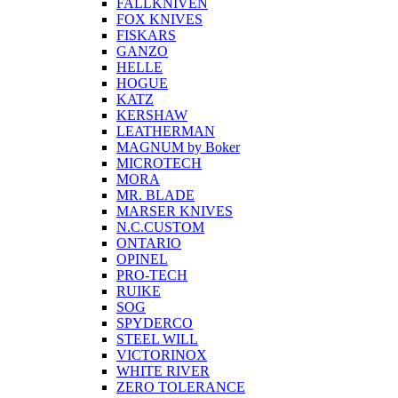
FALLKNIVEN
FOX KNIVES
FISKARS
GANZO
HELLE
HOGUE
KATZ
KERSHAW
LEATHERMAN
MAGNUM by Boker
MICROTECH
MORA
MR. BLADE
MARSER KNIVES
N.C.CUSTOM
ONTARIO
OPINEL
PRO-TECH
RUIKE
SOG
SPYDERCO
STEEL WILL
VICTORINOX
WHITE RIVER
ZERO TOLERANCE