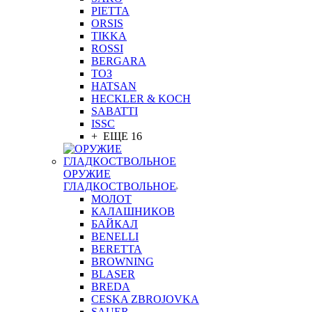
PIETTA
ORSIS
TIKKA
ROSSI
BERGARA
ТОЗ
HATSAN
HECKLER & KOCH
SABATTI
ISSC
+ ЕЩЕ 16
ОРУЖИЕ
ГЛАДКОСТВОЛЬНОЕ
МОЛОТ
КАЛАШНИКОВ
БАЙКАЛ
BENELLI
BERETTA
BROWNING
BLASER
BREDA
CESKA ZBROJOVKA
SAUER