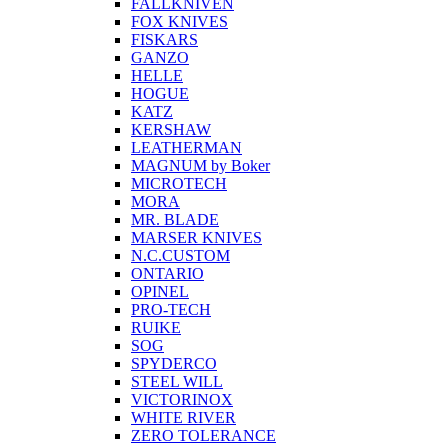
FALLKNIVEN
FOX KNIVES
FISKARS
GANZO
HELLE
HOGUE
KATZ
KERSHAW
LEATHERMAN
MAGNUM by Boker
MICROTECH
MORA
MR. BLADE
MARSER KNIVES
N.C.CUSTOM
ONTARIO
OPINEL
PRO-TECH
RUIKE
SOG
SPYDERCO
STEEL WILL
VICTORINOX
WHITE RIVER
ZERO TOLERANCE