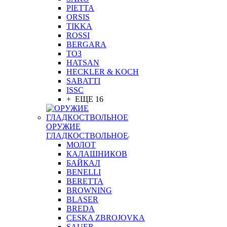
PIETTA
ORSIS
TIKKA
ROSSI
BERGARA
ТОЗ
HATSAN
HECKLER & KOCH
SABATTI
ISSC
+ ЕЩЕ 16
ОРУЖИЕ
ГЛАДКОСТВОЛЬНОЕ
МОЛОТ
КАЛАШНИКОВ
БАЙКАЛ
BENELLI
BERETTA
BROWNING
BLASER
BREDA
CESKA ZBROJOVKA
SAUER