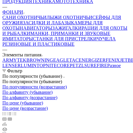
ПРОДУКЦИЯ
ТЕХНИКА
МОТОТЕХНИКА
—
ФОНАРИ
САНИ ОХОТНИЧЬИ
ЛЫЖИ ОХОТНИЧЬИ
СЕЙФЫ ДЛЯ
ОРУЖИЯ
ЗАСИДКИ И ЛАБАЗЫ
КАМЕРЫ ДЛЯ
ОХОТЫ
НАВИГАТОРЫ
ЗАЖИГАЛКИ
РАЦИИ ДЛЯ ОХОТЫ
И РЫБАЛКИ
МАНКИ, ПРИМАНКИ И ЗВУКОВЫЕ
ИМИТАТОРЫ
СТАНКИ ДЛЯ ПРИСТРЕЛКИ
ЧУЧЕЛА
РЕЗИНОВЫЕ И ПЛАСТИКОВЫЕ
—
Элементы питания
ARMYTEK
BROWNING
EAGLETAC
ENERGIZER
FENIX
JETB
LENSER
LUMINTOP
NITECORE
PETZL
SUREFIRE
Разное
Фильтр
По популярности (убывание)
По популярности (убывание)
По популярности (возрастание)
По алфавиту (убывание)
По алфавиту (возрастание)
По цене (убывание)
По цене (возрастание)