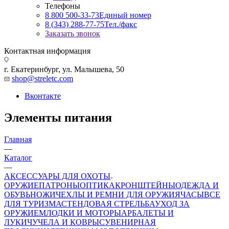
Телефоны
8 800 500-33-73
Единый номер
8 (343) 288-77-75
Тел./факс
Заказать звонок
Контактная информация
г. Екатеринбург, ул. Малышева, 50
shop@streletc.com
Вконтакте
Элементы питания
Главная
—
Каталог
—
АКСЕССУАРЫ ДЛЯ ОХОТЫ
ОРУЖИЕ
ПАТРОНЫ
ОПТИКА
КРОНШТЕЙНЫ
ОДЕЖДА И
ОБУВЬ
НОЖИ
ЧЕХЛЫ И РЕМНИ ДЛЯ ОРУЖИЯ
ЧАСЫ
ВСЕ
ДЛЯ ТУРИЗМА
СТЕНДОВАЯ СТРЕЛЬБА
УХОД ЗА
ОРУЖИЕМ
ЛОДКИ И МОТОРЫ
АРБАЛЕТЫ И
ЛУКИ
ЧУЧЕЛА И КОВРЫ
СУВЕНИРНАЯ