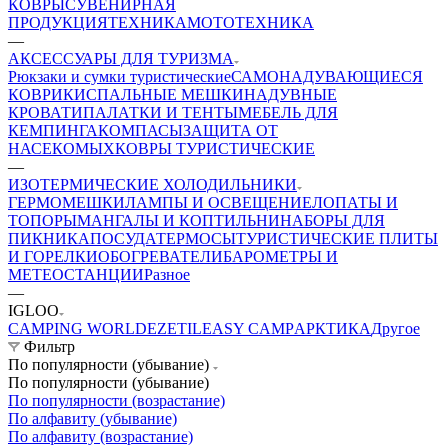
КОВРЫ
СУВЕНИРНАЯ
ПРОДУКЦИЯ
ТЕХНИКА
МОТОТЕХНИКА
—
АКСЕССУАРЫ ДЛЯ ТУРИЗМА
Рюкзаки и сумки туристические
САМОНАДУВАЮЩИЕСЯ
КОВРИКИ
СПАЛЬНЫЕ МЕШКИ
НАДУВНЫЕ
КРОВАТИ
ПАЛАТКИ И ТЕНТЫ
МЕБЕЛЬ ДЛЯ
КЕМПИНГА
КОМПАСЫ
ЗАЩИТА ОТ
НАСЕКОМЫХ
КОВРЫ ТУРИСТИЧЕСКИЕ
—
ИЗОТЕРМИЧЕСКИЕ ХОЛОДИЛЬНИКИ
ГЕРМОМЕШКИ
ЛАМПЫ И ОСВЕЩЕНИЕ
ЛОПАТЫ И
ТОПОРЫ
МАНГАЛЫ И КОПТИЛЬНИ
НАБОРЫ ДЛЯ
ПИКНИКА
ПОСУДА
ТЕРМОСЫ
ТУРИСТИЧЕСКИЕ ПЛИТЫ
И ГОРЕЛКИ
ОБОГРЕВАТЕЛИ
БАРОМЕТРЫ И
МЕТЕОСТАНЦИИ
Разное
—
IGLOO
CAMPING WORLD
EZETIL
EASY CAMP
АРКТИКА
Другое
Фильтр
По популярности (убывание)
По популярности (убывание)
По популярности (возрастание)
По алфавиту (убывание)
По алфавиту (возрастание)