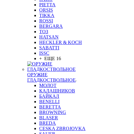
PIETTA
ORSIS
TIKKA
ROSSI
BERGARA
ТОЗ
HATSAN
HECKLER & KOCH
SABATTI
ISSC
+ ЕЩЕ 16
ОРУЖИЕ
ГЛАДКОСТВОЛЬНОЕ
МОЛОТ
КАЛАШНИКОВ
БАЙКАЛ
BENELLI
BERETTA
BROWNING
BLASER
BREDA
CESKA ZBROJOVKA
SAUER