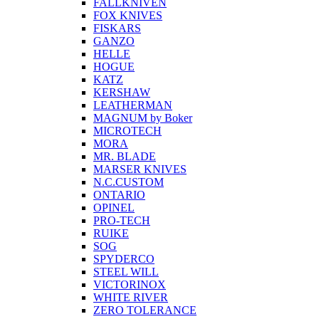
FALLKNIVEN
FOX KNIVES
FISKARS
GANZO
HELLE
HOGUE
KATZ
KERSHAW
LEATHERMAN
MAGNUM by Boker
MICROTECH
MORA
MR. BLADE
MARSER KNIVES
N.C.CUSTOM
ONTARIO
OPINEL
PRO-TECH
RUIKE
SOG
SPYDERCO
STEEL WILL
VICTORINOX
WHITE RIVER
ZERO TOLERANCE