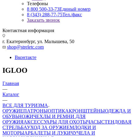
Телефоны
8 800 500-33-73
Единый номер
8 (343) 288-77-75
Тел./факс
Заказать звонок
Контактная информация
г. Екатеринбург, ул. Малышева, 50
shop@streletc.com
Вконтакте
IGLOO
Главная
—
Каталог
—
ВСЕ ДЛЯ ТУРИЗМА
ОРУЖИЕ
ПАТРОНЫ
ОПТИКА
КРОНШТЕЙНЫ
ОДЕЖДА И
ОБУВЬ
НОЖИ
ЧЕХЛЫ И РЕМНИ ДЛЯ
ОРУЖИЯ
АКСЕССУАРЫ ДЛЯ ОХОТЫ
ЧАСЫ
СТЕНДОВАЯ
СТРЕЛЬБА
УХОД ЗА ОРУЖИЕМ
ЛОДКИ И
МОТОРЫ
АРБАЛЕТЫ И ЛУКИ
ЧУЧЕЛА И