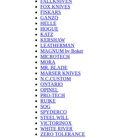
FALLKNIVEN
FOX KNIVES
FISKARS
GANZO
HELLE
HOGUE
KATZ
KERSHAW
LEATHERMAN
MAGNUM by Boker
MICROTECH
MORA
MR. BLADE
MARSER KNIVES
N.C.CUSTOM
ONTARIO
OPINEL
PRO-TECH
RUIKE
SOG
SPYDERCO
STEEL WILL
VICTORINOX
WHITE RIVER
ZERO TOLERANCE