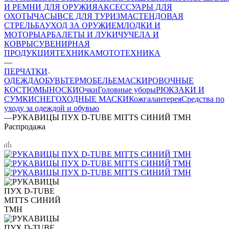
И РЕМНИ ДЛЯ ОРУЖИЯ
АКСЕССУАРЫ ДЛЯ
ОХОТЫ
ЧАСЫ
ВСЕ ДЛЯ ТУРИЗМА
СТЕНДОВАЯ
СТРЕЛЬБА
УХОД ЗА ОРУЖИЕМ
ЛОДКИ И
МОТОРЫ
АРБАЛЕТЫ И ЛУКИ
ЧУЧЕЛА И
КОВРЫ
СУВЕНИРНАЯ
ПРОДУКЦИЯ
ТЕХНИКА
МОТОТЕХНИКА
—
ПЕРЧАТКИ
ОДЕЖДА
ОБУВЬ
ТЕРМОБЕЛЬЕ
МАСКИРОВОЧНЫЕ
КОСТЮМЫ
НОСКИ
Очки
Головные уборы
РЮКЗАКИ И
СУМКИ
СНЕГОХОДНЫЕ МАСКИ
Кожгалантерея
Средства по
уходу за одеждой и обувью
—
РУКАВИЦЫ ПУХ D-TUBE MITTS СИНИЙ ТМН
Распродажа