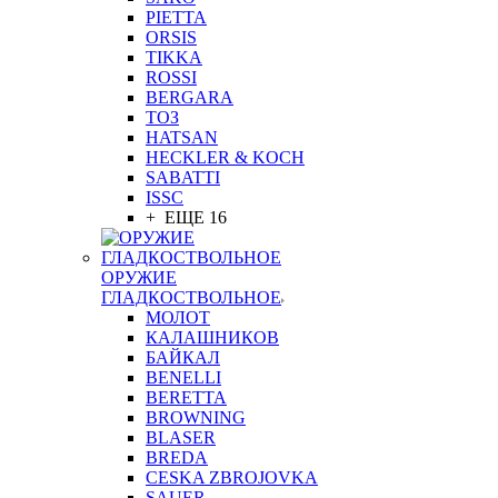
PIETTA
ORSIS
TIKKA
ROSSI
BERGARA
ТОЗ
HATSAN
HECKLER & KOCH
SABATTI
ISSC
+ ЕЩЕ 16
ОРУЖИЕ
ГЛАДКОСТВОЛЬНОЕ
МОЛОТ
КАЛАШНИКОВ
БАЙКАЛ
BENELLI
BERETTA
BROWNING
BLASER
BREDA
CESKA ZBROJOVKA
SAUER