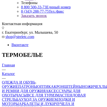
Телефоны
8 800 500-33-73
Единый номер
8 (343) 288-77-75
Тел./факс
Заказать звонок
Контактная информация
г. Екатеринбург, ул. Малышева, 50
shop@streletc.com
Вконтакте
ТЕРМОБЕЛЬЕ
Главная
—
Каталог
—
ОДЕЖДА И ОБУВЬ
ОРУЖИЕ
ПАТРОНЫ
ОПТИКА
КРОНШТЕЙНЫ
НОЖИ
ЧЕХЛ
И РЕМНИ ДЛЯ ОРУЖИЯ
АКСЕССУАРЫ ДЛЯ
ОХОТЫ
ЧАСЫ
ВСЕ ДЛЯ ТУРИЗМА
СТЕНДОВАЯ
СТРЕЛЬБА
УХОД ЗА ОРУЖИЕМ
ЛОДКИ И
МОТОРЫ
АРБАЛЕТЫ И ЛУКИ
ЧУЧЕЛА И