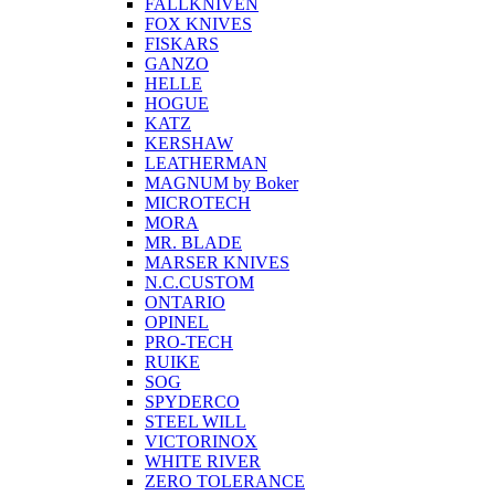
FALLKNIVEN
FOX KNIVES
FISKARS
GANZO
HELLE
HOGUE
KATZ
KERSHAW
LEATHERMAN
MAGNUM by Boker
MICROTECH
MORA
MR. BLADE
MARSER KNIVES
N.C.CUSTOM
ONTARIO
OPINEL
PRO-TECH
RUIKE
SOG
SPYDERCO
STEEL WILL
VICTORINOX
WHITE RIVER
ZERO TOLERANCE