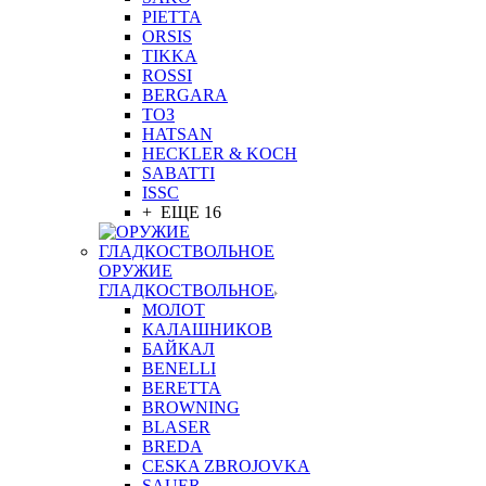
PIETTA
ORSIS
TIKKA
ROSSI
BERGARA
ТОЗ
HATSAN
HECKLER & KOCH
SABATTI
ISSC
+ ЕЩЕ 16
ОРУЖИЕ
ГЛАДКОСТВОЛЬНОЕ
МОЛОТ
КАЛАШНИКОВ
БАЙКАЛ
BENELLI
BERETTA
BROWNING
BLASER
BREDA
CESKA ZBROJOVKA
SAUER