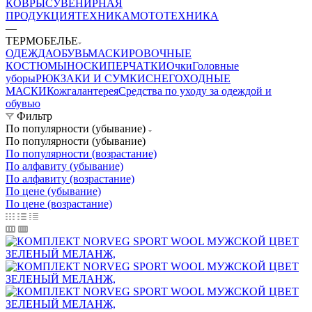
КОВРЫ
СУВЕНИРНАЯ
ПРОДУКЦИЯ
ТЕХНИКА
МОТОТЕХНИКА
—
ТЕРМОБЕЛЬЕ
ОДЕЖДА
ОБУВЬ
МАСКИРОВОЧНЫЕ
КОСТЮМЫ
НОСКИ
ПЕРЧАТКИ
Очки
Головные
уборы
РЮКЗАКИ И СУМКИ
СНЕГОХОДНЫЕ
МАСКИ
Кожгалантерея
Средства по уходу за одеждой и
обувью
Фильтр
По популярности (убывание)
По популярности (убывание)
По популярности (возрастание)
По алфавиту (убывание)
По алфавиту (возрастание)
По цене (убывание)
По цене (возрастание)