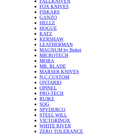
FALLKNIVEN
FOX KNIVES
FISKARS
GANZO
HELLE
HOGUE
KATZ
KERSHAW
LEATHERMAN
MAGNUM by Boker
MICROTECH
MORA
MR. BLADE
MARSER KNIVES
N.C.CUSTOM
ONTARIO
OPINEL
PRO-TECH
RUIKE
SOG
SPYDERCO
STEEL WILL
VICTORINOX
WHITE RIVER
ZERO TOLERANCE