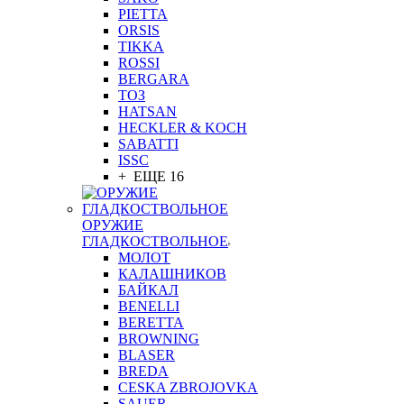
PIETTA
ORSIS
TIKKA
ROSSI
BERGARA
ТОЗ
HATSAN
HECKLER & KOCH
SABATTI
ISSC
+ ЕЩЕ 16
ОРУЖИЕ
ГЛАДКОСТВОЛЬНОЕ
МОЛОТ
КАЛАШНИКОВ
БАЙКАЛ
BENELLI
BERETTA
BROWNING
BLASER
BREDA
CESKA ZBROJOVKA
SAUER