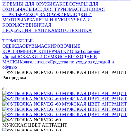
И РЕМНИ ДЛЯ ОРУЖИЯ
АКСЕССУАРЫ ДЛЯ
ОХОТЫ
ЧАСЫ
ВСЕ ДЛЯ ТУРИЗМА
СТЕНДОВАЯ
СТРЕЛЬБА
УХОД ЗА ОРУЖИЕМ
ЛОДКИ И
МОТОРЫ
АРБАЛЕТЫ И ЛУКИ
ЧУЧЕЛА И
КОВРЫ
СУВЕНИРНАЯ
ПРОДУКЦИЯ
ТЕХНИКА
МОТОТЕХНИКА
—
ТЕРМОБЕЛЬЕ
ОДЕЖДА
ОБУВЬ
МАСКИРОВОЧНЫЕ
КОСТЮМЫ
НОСКИ
ПЕРЧАТКИ
Очки
Головные
уборы
РЮКЗАКИ И СУМКИ
СНЕГОХОДНЫЕ
МАСКИ
Кожгалантерея
Средства по уходу за одеждой и
обувью
—
ФУТБОЛКА NORVEG -60 МУЖСКАЯ ЦВЕТ АНТРАЦИТ
Распродажа