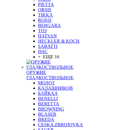
PIETTA
ORSIS
TIKKA
ROSSI
BERGARA
ТОЗ
HATSAN
HECKLER & KOCH
SABATTI
ISSC
+ ЕЩЕ 16
ОРУЖИЕ
ГЛАДКОСТВОЛЬНОЕ
МОЛОТ
КАЛАШНИКОВ
БАЙКАЛ
BENELLI
BERETTA
BROWNING
BLASER
BREDA
CESKA ZBROJOVKA
SAUER