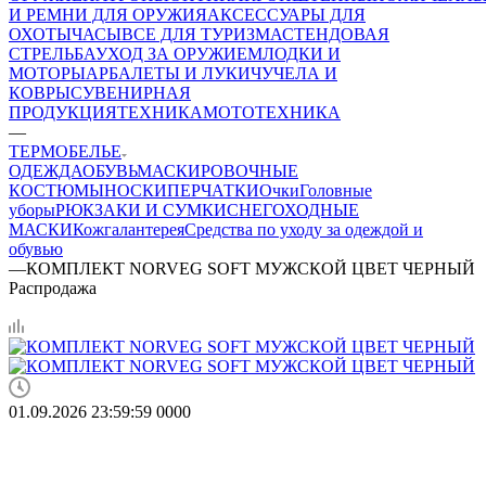
И РЕМНИ ДЛЯ ОРУЖИЯ
АКСЕССУАРЫ ДЛЯ
ОХОТЫ
ЧАСЫ
ВСЕ ДЛЯ ТУРИЗМА
СТЕНДОВАЯ
СТРЕЛЬБА
УХОД ЗА ОРУЖИЕМ
ЛОДКИ И
МОТОРЫ
АРБАЛЕТЫ И ЛУКИ
ЧУЧЕЛА И
КОВРЫ
СУВЕНИРНАЯ
ПРОДУКЦИЯ
ТЕХНИКА
МОТОТЕХНИКА
—
ТЕРМОБЕЛЬЕ
ОДЕЖДА
ОБУВЬ
МАСКИРОВОЧНЫЕ
КОСТЮМЫ
НОСКИ
ПЕРЧАТКИ
Очки
Головные
уборы
РЮКЗАКИ И СУМКИ
СНЕГОХОДНЫЕ
МАСКИ
Кожгалантерея
Средства по уходу за одеждой и
обувью
—
КОМПЛЕКТ NORVEG SOFT МУЖСКОЙ ЦВЕТ ЧЕРНЫЙ
Распродажа
01.09.2026 23:59:59
0
0
0
0