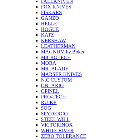
FALLKNIVEN
FOX KNIVES
FISKARS
GANZO
HELLE
HOGUE
KATZ
KERSHAW
LEATHERMAN
MAGNUM by Boker
MICROTECH
MORA
MR. BLADE
MARSER KNIVES
N.C.CUSTOM
ONTARIO
OPINEL
PRO-TECH
RUIKE
SOG
SPYDERCO
STEEL WILL
VICTORINOX
WHITE RIVER
ZERO TOLERANCE