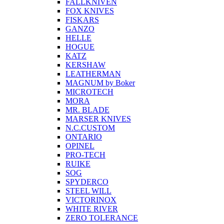
FALLKNIVEN
FOX KNIVES
FISKARS
GANZO
HELLE
HOGUE
KATZ
KERSHAW
LEATHERMAN
MAGNUM by Boker
MICROTECH
MORA
MR. BLADE
MARSER KNIVES
N.C.CUSTOM
ONTARIO
OPINEL
PRO-TECH
RUIKE
SOG
SPYDERCO
STEEL WILL
VICTORINOX
WHITE RIVER
ZERO TOLERANCE