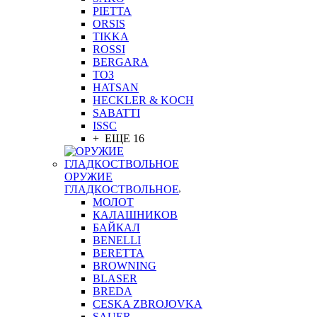
PIETTA
ORSIS
TIKKA
ROSSI
BERGARA
ТОЗ
HATSAN
HECKLER & KOCH
SABATTI
ISSC
+ ЕЩЕ 16
ОРУЖИЕ
ГЛАДКОСТВОЛЬНОЕ
МОЛОТ
КАЛАШНИКОВ
БАЙКАЛ
BENELLI
BERETTA
BROWNING
BLASER
BREDA
CESKA ZBROJOVKA
SAUER