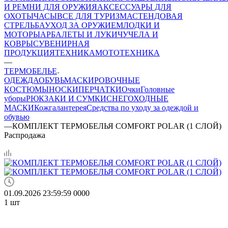
И РЕМНИ ДЛЯ ОРУЖИЯ
АКСЕССУАРЫ ДЛЯ
ОХОТЫ
ЧАСЫ
ВСЕ ДЛЯ ТУРИЗМА
СТЕНДОВАЯ
СТРЕЛЬБА
УХОД ЗА ОРУЖИЕМ
ЛОДКИ И
МОТОРЫ
АРБАЛЕТЫ И ЛУКИ
ЧУЧЕЛА И
КОВРЫ
СУВЕНИРНАЯ
ПРОДУКЦИЯ
ТЕХНИКА
МОТОТЕХНИКА
—
ТЕРМОБЕЛЬЕ
ОДЕЖДА
ОБУВЬ
МАСКИРОВОЧНЫЕ
КОСТЮМЫ
НОСКИ
ПЕРЧАТКИ
Очки
Головные
уборы
РЮКЗАКИ И СУМКИ
СНЕГОХОДНЫЕ
МАСКИ
Кожгалантерея
Средства по уходу за одеждой и
обувью
—
КОМПЛЕКТ ТЕРМОБЕЛЬЯ COMFORT POLAR (1 СЛОЙ)
Распродажа
01.09.2026 23:59:59
0
0
0
0
1
шт