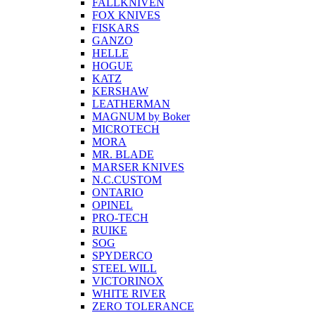
FALLKNIVEN
FOX KNIVES
FISKARS
GANZO
HELLE
HOGUE
KATZ
KERSHAW
LEATHERMAN
MAGNUM by Boker
MICROTECH
MORA
MR. BLADE
MARSER KNIVES
N.C.CUSTOM
ONTARIO
OPINEL
PRO-TECH
RUIKE
SOG
SPYDERCO
STEEL WILL
VICTORINOX
WHITE RIVER
ZERO TOLERANCE