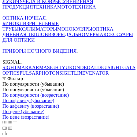
ЛУКИ
ЧУЧЕЛА И КОВРЫ
СУВЕНИРНАЯ
ПРОДУКЦИЯ
ТЕХНИКА
МОТОТЕХНИКА
—
ОПТИКА НОЧНАЯ
БИНОКЛИ
ЗРИТЕЛЬНЫЕ
ТРУБЫ
КОЛЛИМАТОРЫ
МОНОКУЛЯРЫ
ОПТИКА
ДНЕВНАЯ
ТЕПЛОВИЗОРЫ
ДАЛЬНОМЕРЫ
АКСЕССУАРЫ
ДЛЯ ОПТИКИ
—
ПРИБОРЫ НОЧНОГО ВИДЕНИЯ
—
SIGNAL
SIGHTMARK
ARMASIGHT
YUKON
DEDAL
DIGISIGHT
GALS
OPTICS
PULSAR
PHOTON
SIGHTLINE
VENATOR
Фильтр
По популярности (убывание)
По популярности (убывание)
По популярности (возрастание)
По алфавиту (убывание)
По алфавиту (возрастание)
По цене (убывание)
По цене (возрастание)