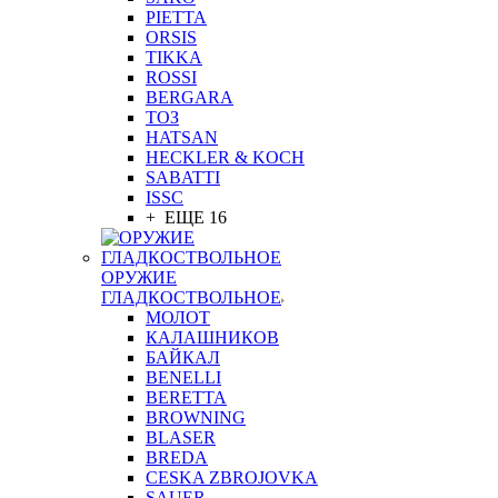
PIETTA
ORSIS
TIKKA
ROSSI
BERGARA
ТОЗ
HATSAN
HECKLER & KOCH
SABATTI
ISSC
+ ЕЩЕ 16
ОРУЖИЕ
ГЛАДКОСТВОЛЬНОЕ
МОЛОТ
КАЛАШНИКОВ
БАЙКАЛ
BENELLI
BERETTA
BROWNING
BLASER
BREDA
CESKA ZBROJOVKA
SAUER