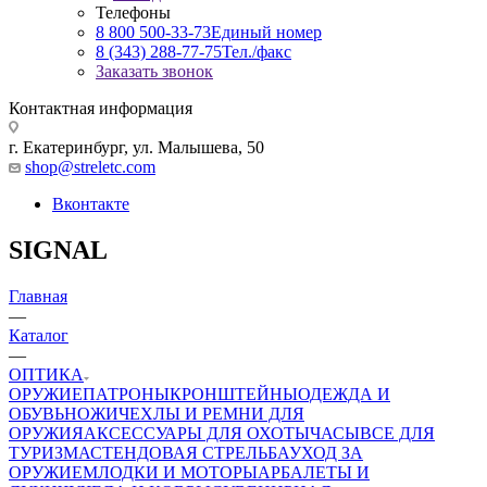
Телефоны
8 800 500-33-73
Единый номер
8 (343) 288-77-75
Тел./факс
Заказать звонок
Контактная информация
г. Екатеринбург, ул. Малышева, 50
shop@streletc.com
Вконтакте
SIGNAL
Главная
—
Каталог
—
ОПТИКА
ОРУЖИЕ
ПАТРОНЫ
КРОНШТЕЙНЫ
ОДЕЖДА И
ОБУВЬ
НОЖИ
ЧЕХЛЫ И РЕМНИ ДЛЯ
ОРУЖИЯ
АКСЕССУАРЫ ДЛЯ ОХОТЫ
ЧАСЫ
ВСЕ ДЛЯ
ТУРИЗМА
СТЕНДОВАЯ СТРЕЛЬБА
УХОД ЗА
ОРУЖИЕМ
ЛОДКИ И МОТОРЫ
АРБАЛЕТЫ И