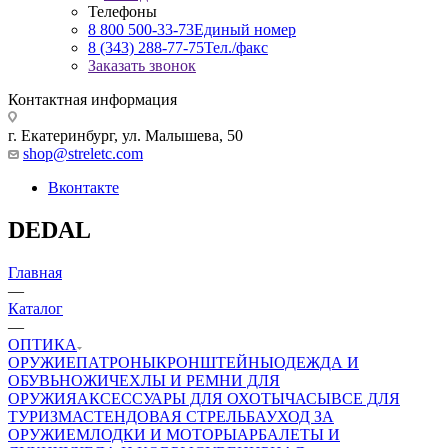
Телефоны
8 800 500-33-73
Единый номер
8 (343) 288-77-75
Тел./факс
Заказать звонок
Контактная информация
г. Екатеринбург, ул. Малышева, 50
shop@streletc.com
Вконтакте
DEDAL
Главная
—
Каталог
—
ОПТИКА
ОРУЖИЕ
ПАТРОНЫ
КРОНШТЕЙНЫ
ОДЕЖДА И
ОБУВЬ
НОЖИ
ЧЕХЛЫ И РЕМНИ ДЛЯ
ОРУЖИЯ
АКСЕССУАРЫ ДЛЯ ОХОТЫ
ЧАСЫ
ВСЕ ДЛЯ
ТУРИЗМА
СТЕНДОВАЯ СТРЕЛЬБА
УХОД ЗА
ОРУЖИЕМ
ЛОДКИ И МОТОРЫ
АРБАЛЕТЫ И