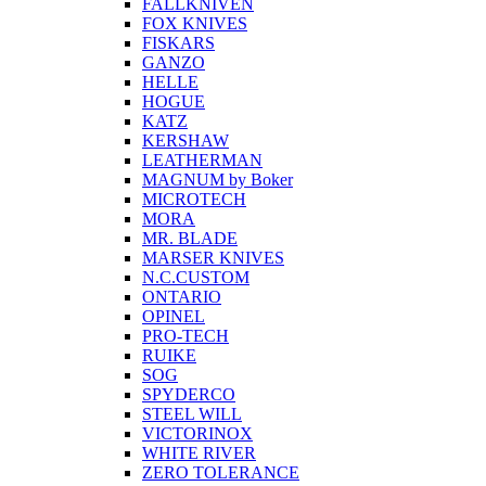
FALLKNIVEN
FOX KNIVES
FISKARS
GANZO
HELLE
HOGUE
KATZ
KERSHAW
LEATHERMAN
MAGNUM by Boker
MICROTECH
MORA
MR. BLADE
MARSER KNIVES
N.C.CUSTOM
ONTARIO
OPINEL
PRO-TECH
RUIKE
SOG
SPYDERCO
STEEL WILL
VICTORINOX
WHITE RIVER
ZERO TOLERANCE