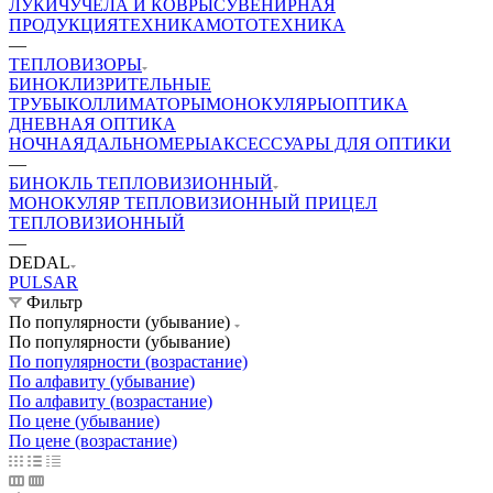
ЛУКИ
ЧУЧЕЛА И КОВРЫ
СУВЕНИРНАЯ
ПРОДУКЦИЯ
ТЕХНИКА
МОТОТЕХНИКА
—
ТЕПЛОВИЗОРЫ
БИНОКЛИ
ЗРИТЕЛЬНЫЕ
ТРУБЫ
КОЛЛИМАТОРЫ
МОНОКУЛЯРЫ
ОПТИКА
ДНЕВНАЯ
ОПТИКА
НОЧНАЯ
ДАЛЬНОМЕРЫ
АКСЕССУАРЫ ДЛЯ ОПТИКИ
—
БИНОКЛЬ ТЕПЛОВИЗИОННЫЙ
МОНОКУЛЯР ТЕПЛОВИЗИОННЫЙ
ПРИЦЕЛ
ТЕПЛОВИЗИОННЫЙ
—
DEDAL
PULSAR
Фильтр
По популярности (убывание)
По популярности (убывание)
По популярности (возрастание)
По алфавиту (убывание)
По алфавиту (возрастание)
По цене (убывание)
По цене (возрастание)