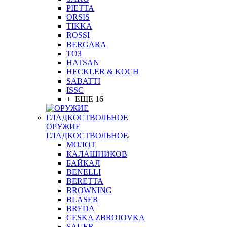
PIETTA
ORSIS
TIKKA
ROSSI
BERGARA
ТОЗ
HATSAN
HECKLER & KOCH
SABATTI
ISSC
+ ЕЩЕ 16
ОРУЖИЕ
ГЛАДКОСТВОЛЬНОЕ
МОЛОТ
КАЛАШНИКОВ
БАЙКАЛ
BENELLI
BERETTA
BROWNING
BLASER
BREDA
CESKA ZBROJOVKA
SAUER