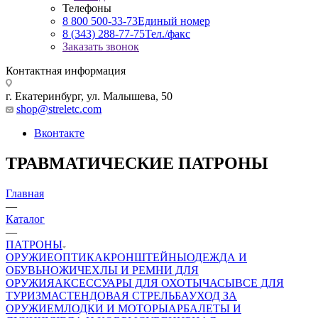
Телефоны
8 800 500-33-73
Единый номер
8 (343) 288-77-75
Тел./факс
Заказать звонок
Контактная информация
г. Екатеринбург, ул. Малышева, 50
shop@streletc.com
Вконтакте
ТРАВМАТИЧЕСКИЕ ПАТРОНЫ
Главная
—
Каталог
—
ПАТРОНЫ
ОРУЖИЕ
ОПТИКА
КРОНШТЕЙНЫ
ОДЕЖДА И
ОБУВЬ
НОЖИ
ЧЕХЛЫ И РЕМНИ ДЛЯ
ОРУЖИЯ
АКСЕССУАРЫ ДЛЯ ОХОТЫ
ЧАСЫ
ВСЕ ДЛЯ
ТУРИЗМА
СТЕНДОВАЯ СТРЕЛЬБА
УХОД ЗА
ОРУЖИЕМ
ЛОДКИ И МОТОРЫ
АРБАЛЕТЫ И