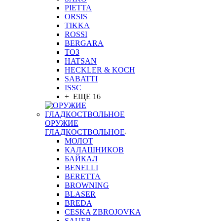
PIETTA
ORSIS
TIKKA
ROSSI
BERGARA
ТОЗ
HATSAN
HECKLER & KOCH
SABATTI
ISSC
+ ЕЩЕ 16
ОРУЖИЕ
ГЛАДКОСТВОЛЬНОЕ
МОЛОТ
КАЛАШНИКОВ
БАЙКАЛ
BENELLI
BERETTA
BROWNING
BLASER
BREDA
CESKA ZBROJOVKA
SAUER