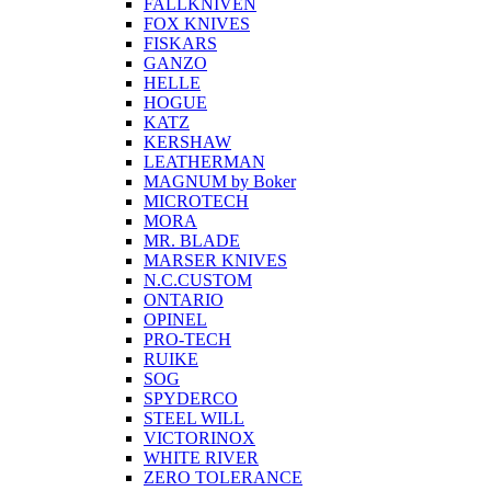
FALLKNIVEN
FOX KNIVES
FISKARS
GANZO
HELLE
HOGUE
KATZ
KERSHAW
LEATHERMAN
MAGNUM by Boker
MICROTECH
MORA
MR. BLADE
MARSER KNIVES
N.C.CUSTOM
ONTARIO
OPINEL
PRO-TECH
RUIKE
SOG
SPYDERCO
STEEL WILL
VICTORINOX
WHITE RIVER
ZERO TOLERANCE