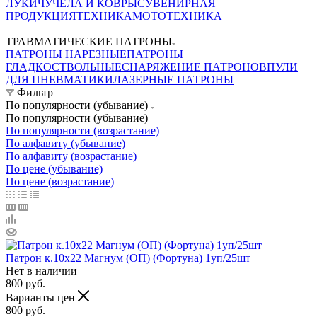
ЛУКИ
ЧУЧЕЛА И КОВРЫ
СУВЕНИРНАЯ
ПРОДУКЦИЯ
ТЕХНИКА
МОТОТЕХНИКА
—
ТРАВМАТИЧЕСКИЕ ПАТРОНЫ
ПАТРОНЫ НАРЕЗНЫЕ
ПАТРОНЫ
ГЛАДКОСТВОЛЬНЫЕ
СНАРЯЖЕНИЕ ПАТРОНОВ
ПУЛИ
ДЛЯ ПНЕВМАТИКИ
ЛАЗЕРНЫЕ ПАТРОНЫ
Фильтр
По популярности (убывание)
По популярности (убывание)
По популярности (возрастание)
По алфавиту (убывание)
По алфавиту (возрастание)
По цене (убывание)
По цене (возрастание)
Патрон к.10х22 Магнум (ОП) (Фортуна) 1уп/25шт
Нет в наличии
800
руб.
Варианты цен
800
руб.