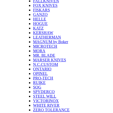
FALLKNIVEN
FOX KNIVES
FISKARS
GANZO
HELLE
HOGUE
KATZ
KERSHAW
LEATHERMAN
MAGNUM by Boker
MICROTECH
MORA
MR. BLADE
MARSER KNIVES
N.C.CUSTOM
ONTARIO
OPINEL
PRO-TECH
RUIKE
SOG
SPYDERCO
STEEL WILL
VICTORINOX
WHITE RIVER
ZERO TOLERANCE