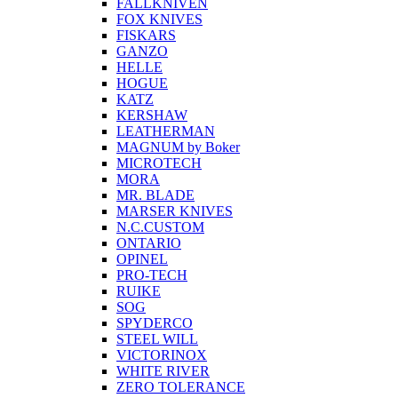
FALLKNIVEN
FOX KNIVES
FISKARS
GANZO
HELLE
HOGUE
KATZ
KERSHAW
LEATHERMAN
MAGNUM by Boker
MICROTECH
MORA
MR. BLADE
MARSER KNIVES
N.C.CUSTOM
ONTARIO
OPINEL
PRO-TECH
RUIKE
SOG
SPYDERCO
STEEL WILL
VICTORINOX
WHITE RIVER
ZERO TOLERANCE