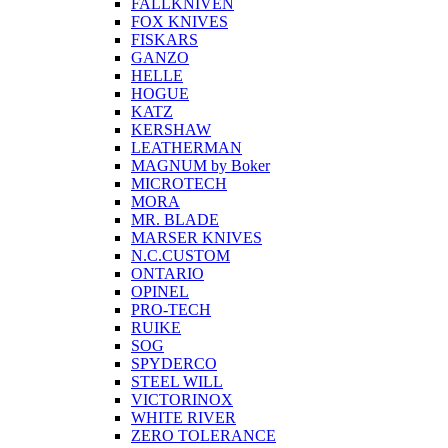
FALLKNIVEN
FOX KNIVES
FISKARS
GANZO
HELLE
HOGUE
KATZ
KERSHAW
LEATHERMAN
MAGNUM by Boker
MICROTECH
MORA
MR. BLADE
MARSER KNIVES
N.C.CUSTOM
ONTARIO
OPINEL
PRO-TECH
RUIKE
SOG
SPYDERCO
STEEL WILL
VICTORINOX
WHITE RIVER
ZERO TOLERANCE