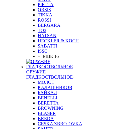
PIETTA
ORSIS
TIKKA
ROSSI
BERGARA
ТОЗ
HATSAN
HECKLER & KOCH
SABATTI
ISSC
+ ЕЩЕ 16
ОРУЖИЕ
ГЛАДКОСТВОЛЬНОЕ
МОЛОТ
КАЛАШНИКОВ
БАЙКАЛ
BENELLI
BERETTA
BROWNING
BLASER
BREDA
CESKA ZBROJOVKA
SAUER