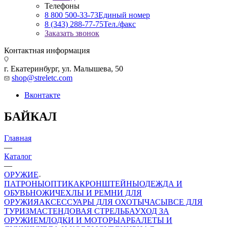
Телефоны
8 800 500-33-73
Единый номер
8 (343) 288-77-75
Тел./факс
Заказать звонок
Контактная информация
г. Екатеринбург, ул. Малышева, 50
shop@streletc.com
Вконтакте
БАЙКАЛ
Главная
—
Каталог
—
ОРУЖИЕ
ПАТРОНЫ
ОПТИКА
КРОНШТЕЙНЫ
ОДЕЖДА И
ОБУВЬ
НОЖИ
ЧЕХЛЫ И РЕМНИ ДЛЯ
ОРУЖИЯ
АКСЕССУАРЫ ДЛЯ ОХОТЫ
ЧАСЫ
ВСЕ ДЛЯ
ТУРИЗМА
СТЕНДОВАЯ СТРЕЛЬБА
УХОД ЗА
ОРУЖИЕМ
ЛОДКИ И МОТОРЫ
АРБАЛЕТЫ И