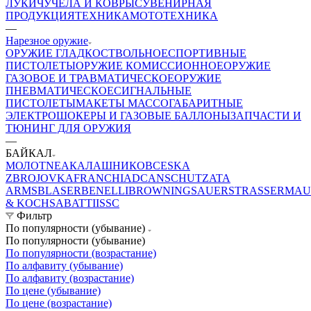
ЛУКИ
ЧУЧЕЛА И КОВРЫ
СУВЕНИРНАЯ
ПРОДУКЦИЯ
ТЕХНИКА
МОТОТЕХНИКА
—
Нарезное оружие
ОРУЖИЕ ГЛАДКОСТВОЛЬНОЕ
СПОРТИВНЫЕ
ПИСТОЛЕТЫ
ОРУЖИЕ КОМИССИОННОЕ
ОРУЖИЕ
ГАЗОВОЕ И ТРАВМАТИЧЕСКОЕ
ОРУЖИЕ
ПНЕВМАТИЧЕСКОЕ
СИГНАЛЬНЫЕ
ПИСТОЛЕТЫ
МАКЕТЫ МАССОГАБАРИТНЫЕ
ЭЛЕКТРОШОКЕРЫ И ГАЗОВЫЕ БАЛЛОНЫ
ЗАПЧАСТИ И
ТЮНИНГ ДЛЯ ОРУЖИЯ
—
БАЙКАЛ
МОЛОТ
NEA
КАЛАШНИКОВ
CESKA
ZBROJOVKA
FRANCHI
ADC
ANSCHUTZ
ATA
ARMS
BLASER
BENELLI
BROWNING
SAUER
STRASSER
MAU
& KOCH
SABATTI
ISSC
Фильтр
По популярности (убывание)
По популярности (убывание)
По популярности (возрастание)
По алфавиту (убывание)
По алфавиту (возрастание)
По цене (убывание)
По цене (возрастание)