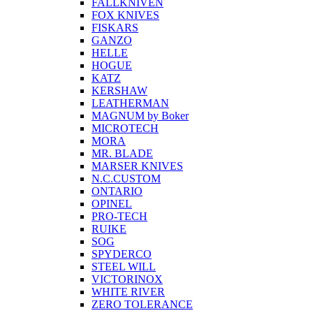
FALLKNIVEN
FOX KNIVES
FISKARS
GANZO
HELLE
HOGUE
KATZ
KERSHAW
LEATHERMAN
MAGNUM by Boker
MICROTECH
MORA
MR. BLADE
MARSER KNIVES
N.C.CUSTOM
ONTARIO
OPINEL
PRO-TECH
RUIKE
SOG
SPYDERCO
STEEL WILL
VICTORINOX
WHITE RIVER
ZERO TOLERANCE